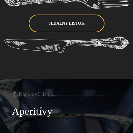
JEDÁLNY LÍSTOK
Nápojový lístok
Aperitívy