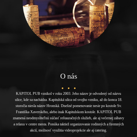
O nás
KAPITOL PUB vznikol v roku 2003. Jeho názov je odvodený od názvu
ulice, kde sa nachádza. Kapitulská ulica od svojho vzniku, až do konca 18.
storočia niesla názov Hronská. Dnešné pomenovanie nesie po kostole Sv.
Františka Xaverského, alebo inak Kapitulskom kostole. KAPITOL PUB
znamená neodmysliteľnú súčasť reštauračných služieb, ale aj večernej zábavy
a relaxu v centre mesta. Ponúka taktiež organizovanie rodinných a firemných
akcií, možnosť využitia videoprojekcie ale aj catering.