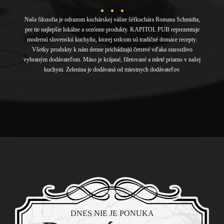
Naša filozofia je odrazom kuchárskej vášne šéfkuchára Romana Schmidta,
pre tie najlepšie lokálne a sezónne produkty. KAPITOL PUB reprezentuje
modernú slovenskú kuchyňu, ktorej srdcom sú tradičné domáce recepty.
Všetky produkty k nám denne prichádzajú čerstvé vďaka starostlivo
vybraným dodávateľom. Mäso je krájané, filetované a mleté priamo v našej
kuchyni. Zelenina je dodávaná od miestnych dodávateľov.
DNES NIE JE PONUKA